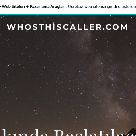
Web Siteleri + Pazarlama Araçları.
Ücretsiz web sitenizi şimdi oluşturun
WHOSTHISCALLER.COM
akında Başlatıla