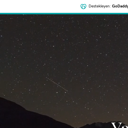
Destekleyen:
GoDaddy 
‌Y