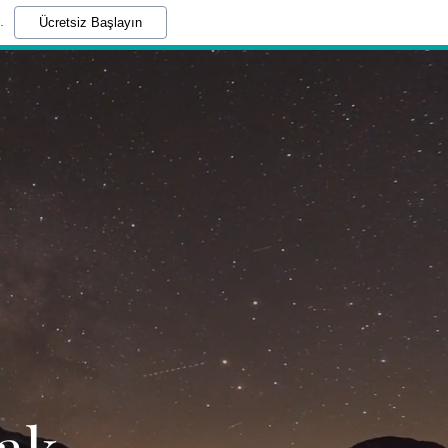
.
Ücretsiz Başlayın
cak