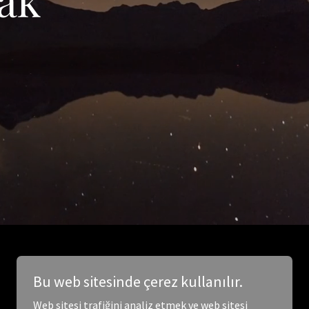
Bu web sitesinde çerez kullanılır.
Web sitesi trafiğini analiz etmek ve web sitesi